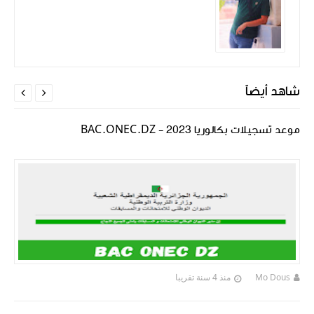
شاهد أيضاً


موعد تسجيلات بكالوريا 2023 - BAC.ONEC.DZ
Mo Dous
منذ 4 سنة تقريبا