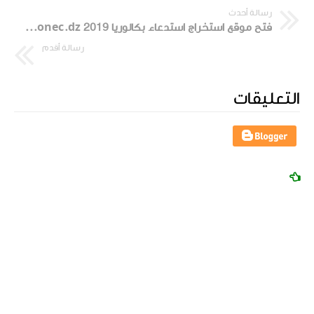
رسالة أحدث
فتح موقع استخراج استدعاء بكالوريا 2019 bac.onec.dz
رسالة أقدم
التعليقات