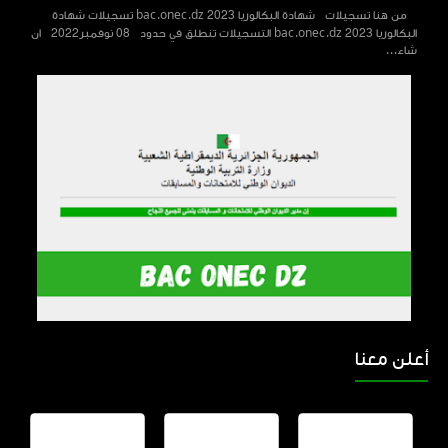
من هنا تسجيلات شهادة البكالوريا 2023 bac.onec.dz تسجيلات شهادة
البكالوريا 2023 bac.onec.dz التسجيلات تنطلق في حدود 08 نوفمبر2022 ان
شاء...
أعلن معنا